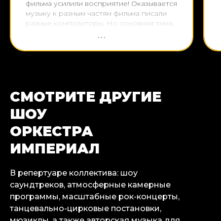
фильма усилили восприятие! Оказывается
музыку к разным частям фильма писали
разные композиторы. Но основная тема,
та музыкальная фраза, по которой мы
узнаём Гарри Поттера, принадлежит
композитору Джону Уильямсу. Спасибо
оркестру и дирижёру за мастерство. А
Imperial Hall за атмосферу и настроение!
СМОТРИТЕ ДРУГИЕ
ШОУ
ОРКЕСТРА
ИМПЕРИАЛ
В репертуаре коллектива: шоу
саундтреков, атмосферные камерные
программы, масштабные рок-концерты,
танцевально-цирковые постановки,
мюзиклы, а также авторская музыка для