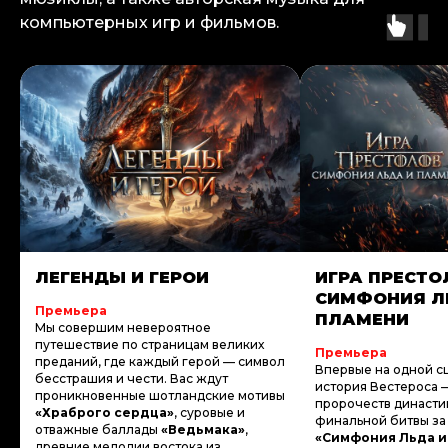
компьютерных игр и фильмов.
ЛЕГЕНДЫ И ГЕРОИ
ИГРА ПРЕСТО
СИМФОНИЯ Л
Премьера
ПЛАМЕНИ
Мы совершим невероятное
путешествие по страницам великих
Премьера
преданий, где каждый герой — символ
Впервые на одной с
бесстрашия и чести. Вас ждут
история Вестероса 
проникновенные шотландские мотивы
пророчеств династи
«Храброго сердца»
, суровые и
финальной битвы за
отважные баллады
«Ведьмака»
,
«Симфония Льда и
древние мелодии востока из