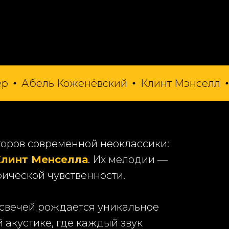
ель Коженёвский
Клинт Мэнселл
Амел
оров современной неоклассики:
Клинт Менселла
. Их мелодии —
ической чувственности.
ч свечей рождается уникальное
акустике, где каждый звук