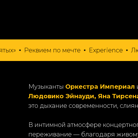
Реквием по мечте
Experience
Людовик
Музыканты
Оркестра Империал
Людовико Эйнауди, Яна Тирсен
это дыхание современности, слия
В интимной атмосфере концертного
переживание — благодаря живому 