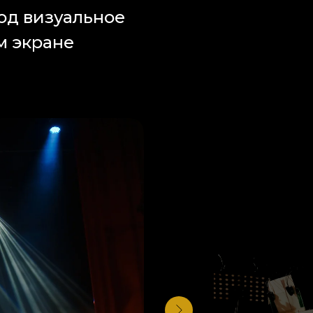
од визуальное
м экране