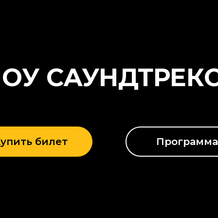
У САУНДТРЕКОВ
ь билет
Программа