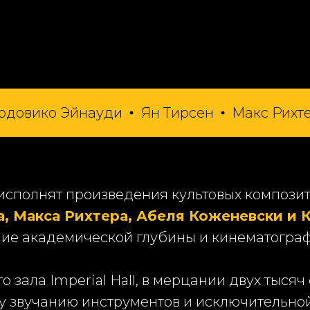
о Эйнауди
Ян Тирсен
Макс Рихтер
Аб
исполнят произведения культовых композит
а, Макса Рихтера, Абеля Коженевски и 
ние академической глубины и кинематограф
 зала Imperial Hall, в мерцании двух тыся
звучанию инструментов и исключительной 